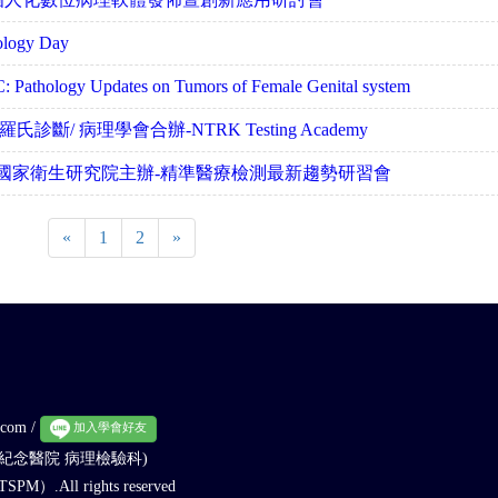
ology Day
: Pathology Updates on Tumors of Female Genital system
28 羅氏診斷/ 病理學會合辦-NTRK Testing Academy
8.21國家衛生研究院主辦-精準醫療檢測最新趨勢研習會
«
1
2
»
com /
加入學會好友
獅紀念醫院 病理檢驗科)
（TSPM）.All rights reserved